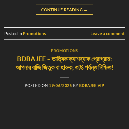
CONTINUE READING
→
Posted in
Promotions
Leave a comment
PROMOTIONS
BDBAJEE – তাত্বিক ক্যাশব্যাক প্রোগ্রাম:
আপনার বাজি জিতুক বা হারুক, ৩% পর্যন্ত নিশ্চিত!
POSTED ON
19/06/2025
BY
BDBAJEE VIP