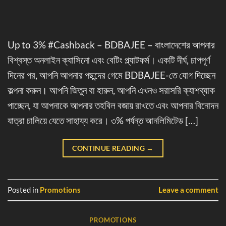
Up to 3% #Cashback – BDBAJEE – বাংলাদেশের আপনার
বিশ্বস্ত অনলাইন ক্যাসিনো এবং বেটিং প্ল্যাটফর্ম। একটি দীর্ঘ, চাপপূর্ণ
দিনের পর, আপনি আপনার পছন্দের গেমে BDBAJEE-তে যোগ দিচ্ছেন
কল্পনা করুন। আপনি জিতুন বা হারুন, আপনি এখনও সরাসরি ক্যাশব্যাক
পাচ্ছেন, যা আপনাকে আপনার তহবিল বজায় রাখতে এবং আপনার বিনোদন
যাত্রা চালিয়ে যেতে সাহায্য করে। ৩% পর্যন্ত আনলিমিটেড […]
CONTINUE READING
→
Posted in
Promotions
Leave a comment
PROMOTIONS