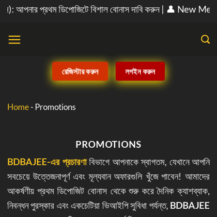
Skip
ম ডিপোজিটে বিশাল বোনাস দাবি করুন | 👤 New Member Registration
to
content
রেজিস্টার করুন
লগইন করুন
Home
-
Promotions
PROMOTIONS
BDBAJEE
-এর
প্রচারণা
বিভাগে আপনাকে স্বাগতম, যেখানে আপনি
সবচেয়ে উত্তেজনাপূর্ণ এবং মূল্যবান অফারগুলি খুঁজে পাবেন! আমাদের
আকর্ষণীয় প্রথম ডিপোজিট বোনাস থেকে শুরু করে দৈনিক ক্যাশব্যাক,
নিবন্ধন পুরস্কার এবং একচেটিয়া ভিআইপি সুবিধা পর্যন্ত,
BDBAJEE