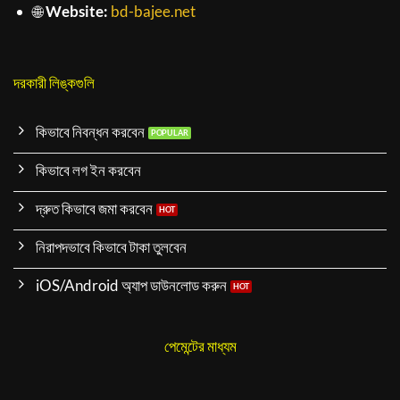
🌐
Website:
bd-bajee.net
দরকারী লিঙ্কগুলি
কিভাবে নিবন্ধন করবেন
কিভাবে লগ ইন করবেন
দ্রুত কিভাবে জমা করবেন
নিরাপদভাবে কিভাবে টাকা তুলবেন
iOS/Android অ্যাপ ডাউনলোড করুন
পেমেন্টের মাধ্যম