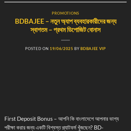
PROMOTIONS
BDBAJEE – নতুন অ্যাপ ব্যবহারকারীদের জন্য
স্বাগতম – প্রথম ডিপোজিট বোনাস
POSTED ON
19/06/2025
BY
BDBAJEE VIP
First Deposit Bonus – আপনি কি বাংলাদেশে আপনার ভাগ্য
পরীক্ষা করার জন্য একটি বিশ্বস্ত প্ল্যাটফর্ম খুঁজছেন? BD-