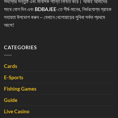
সদস্যের সন্তুষ্টি এবং মানসিক শান্তি নিশ্চিত করে। আজই আমাদের
সাথে যোগ দিন এবং
BDBAJEE
-তে শীর্ষ-মানের, নির্ভরযোগ্য গ্রাহক
সহায়তা উপভোগ করুন – যেখানে খেলোয়াড়ের সুবিধা সর্বদা প্রথমে
আসে!
CATEGORIES
Cards
E-Sports
Fishing Games
Guide
Live Casino