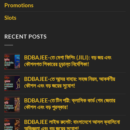
Promotions
Slots
RECENT POSTS
BDBAJEE-তে মেগা ফিশিং (JILI): বড় জয় এবং
কৌশলগত শিকারের চূড়ান্ত নির্দেশিকা!
BDBAJEE-
কোন
তে
মন্তব্য
BDBAJEE-তে আন্দর বাহার: সহজ নিয়ম, আকর্ষণীয়
মেগা
নেই
কৌশল এবং বড় জয়ের সুযোগ!
ফিশিং
(JILI):
BDBAJEE-
কোন
বড়
তে
মন্তব্য
জয়
BDBAJEE-তে টিন পট্টি: ক্লাসিক কার্ড গেম জেতার
আন্দর
নেই
এবং
কৌশল এবং বড় পুরস্কার!
বাহার:
কৌশলগত
সহজ
শিকারের
BDBAJEE-
কোন
নিয়ম,
চূড়ান্ত
তে
মন্তব্য
আকর্ষণীয়
BDBAJEE লাইভ রুলেট: বাংলাদেশে আসল ক্যাসিনো
নির্দেশিকা!
টিন
নেই
কৌশল
এ
অভিজ্ঞতা এবং বড় জয়ের সুযোগ!
পট্টি:
এবং