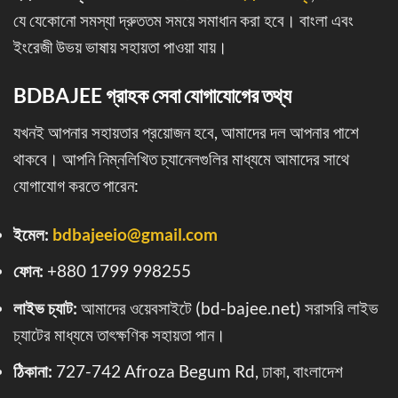
যে যেকোনো সমস্যা দ্রুততম সময়ে সমাধান করা হবে। বাংলা এবং
ইংরেজী উভয় ভাষায় সহায়তা পাওয়া যায়।
BDBAJEE গ্রাহক সেবা যোগাযোগের তথ্য
যখনই আপনার সহায়তার প্রয়োজন হবে, আমাদের দল আপনার পাশে
থাকবে। আপনি নিম্নলিখিত চ্যানেলগুলির মাধ্যমে আমাদের সাথে
যোগাযোগ করতে পারেন:
ইমেল:
bdbajeeio@gmail.com
ফোন:
+880 1799 998255
লাইভ চ্যাট:
আমাদের ওয়েবসাইটে (bd-bajee.net) সরাসরি লাইভ
চ্যাটের মাধ্যমে তাৎক্ষণিক সহায়তা পান।
ঠিকানা:
727-742 Afroza Begum Rd, ঢাকা, বাংলাদেশ