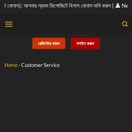
Skip
নার প্রথম ডিপোজিটে বিশাল বোনাস দাবি করুন | 👤 New Member Regi
to
content
রেজিস্টার করুন
লগইন করুন
Home
-
Customer Service