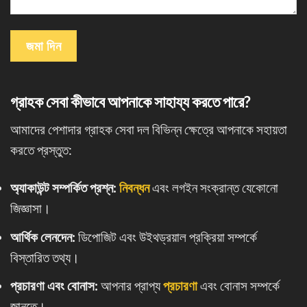
গ্রাহক সেবা কীভাবে আপনাকে সাহায্য করতে পারে?
আমাদের পেশাদার গ্রাহক সেবা দল বিভিন্ন ক্ষেত্রে আপনাকে সহায়তা
করতে প্রস্তুত:
অ্যাকাউন্ট সম্পর্কিত প্রশ্ন:
নিবন্ধন
এবং লগইন সংক্রান্ত যেকোনো
জিজ্ঞাসা।
আর্থিক লেনদেন:
ডিপোজিট এবং উইথড্রয়াল প্রক্রিয়া সম্পর্কে
বিস্তারিত তথ্য।
প্রচারণা এবং বোনাস:
আপনার প্রাপ্য
প্রচারণা
এবং বোনাস সম্পর্কে
জানতে।