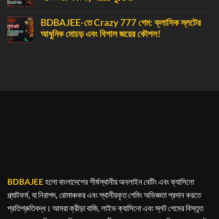
ক্লাসিক
বড়
BDBAJEE
কোন
কার্ড
জয়ের
লাইভ
মন্তব্য
গেম
BDBAJEE-তে Crazy 777 গেম: ক্লাসিক স্লটের
সুযোগ!
রুলেট:
নেই
জেতার
এ
আধুনিক মোচড় এবং বিশাল জয়ের কৌশল!
বাংলাদেশে
কৌশল
আসল
এবং
BDBAJEE-
কোন
ক্যাসিনো
বড়
তে
মন্তব্য
অভিজ্ঞতা
পুরস্কার!
Crazy
নেই
এবং
এ
777
বড়
গেম:
জয়ের
ক্লাসিক
সুযোগ!
স্লটের
এ
আধুনিক
মোচড়
এবং
বিশাল
জয়ের
কৌশল!
এ
BDBAJEE
হলো বাংলাদেশের শীর্ষস্থানীয় অনলাইন বেটিং এবং ক্যাসিনো
প্ল্যাটফর্ম, যা নিরাপদ, রোমাঞ্চকর এবং স্থানীয়কৃত গেমিং অভিজ্ঞতা প্রদান করতে
প্রতিশ্রুতিবদ্ধ। আমরা ক্রীড়া বাজি, লাইভ ক্যাসিনো এবং স্লট গেমের বিস্তৃত