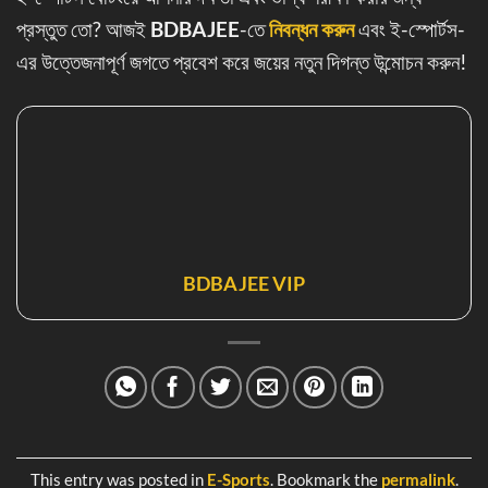
প্রস্তুত তো? আজই
BDBAJEE
-তে
নিবন্ধন করুন
এবং ই-স্পোর্টস-
এর উত্তেজনাপূর্ণ জগতে প্রবেশ করে জয়ের নতুন দিগন্ত উন্মোচন করুন!
BDBAJEE VIP
This entry was posted in
E-Sports
. Bookmark the
permalink
.