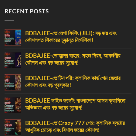
RECENT POSTS
BDBAJEE-তে মেগা ফিশিং (JILI): বড় জয় এবং
কৌশলগত শিকারের চূড়ান্ত নির্দেশিকা!
BDBAJEE-
কোন
তে
মন্তব্য
BDBAJEE-তে আন্দর বাহার: সহজ নিয়ম, আকর্ষণীয়
মেগা
নেই
কৌশল এবং বড় জয়ের সুযোগ!
ফিশিং
(JILI):
BDBAJEE-
কোন
বড়
তে
মন্তব্য
জয়
BDBAJEE-তে টিন পট্টি: ক্লাসিক কার্ড গেম জেতার
আন্দর
নেই
এবং
কৌশল এবং বড় পুরস্কার!
বাহার:
কৌশলগত
সহজ
শিকারের
BDBAJEE-
কোন
নিয়ম,
চূড়ান্ত
তে
মন্তব্য
আকর্ষণীয়
BDBAJEE লাইভ রুলেট: বাংলাদেশে আসল ক্যাসিনো
নির্দেশিকা!
টিন
নেই
কৌশল
এ
অভিজ্ঞতা এবং বড় জয়ের সুযোগ!
পট্টি:
এবং
ক্লাসিক
বড়
BDBAJEE
কোন
কার্ড
জয়ের
লাইভ
মন্তব্য
গেম
BDBAJEE-তে Crazy 777 গেম: ক্লাসিক স্লটের
সুযোগ!
রুলেট:
নেই
জেতার
এ
আধুনিক মোচড় এবং বিশাল জয়ের কৌশল!
বাংলাদেশে
কৌশল
আসল
এবং