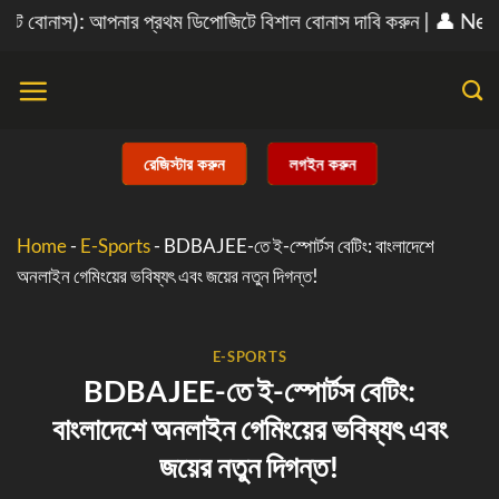
Skip
ার প্রথম ডিপোজিটে বিশাল বোনাস দাবি করুন | 👤 New Member Regis
to
content
রেজিস্টার করুন
লগইন করুন
Home
-
E-Sports
-
BDBAJEE-তে ই-স্পোর্টস বেটিং: বাংলাদেশে
অনলাইন গেমিংয়ের ভবিষ্যৎ এবং জয়ের নতুন দিগন্ত!
E-SPORTS
BDBAJEE-তে ই-স্পোর্টস বেটিং:
বাংলাদেশে অনলাইন গেমিংয়ের ভবিষ্যৎ এবং
জয়ের নতুন দিগন্ত!