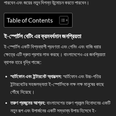
পারবেন এবং জয়ের নতুন দিগন্ত উন্মোচন করতে পারবেন।
Table of Contents
ই-স্পোর্টস বেটিং এর ক্রমবর্ধমান জনপ্রিয়তা
ই-স্পোর্টস একটি বিশ্বব্যাপী প্রবণতা এবং গেমিং এবং বাজি ধরার
ক্ষেত্রে এটি দ্রুত প্রসার লাভ করছে। বাংলাদেশেও এর জনপ্রিয়তা
ব্যাপক হারে বৃদ্ধি পাচ্ছে:
স্মার্টফোন এবং ইন্টারনেট অ্যাক্সেস:
স্মার্টফোন এবং উচ্চ-গতির
ইন্টারনেটের সহজলভ্যতা ই-স্পোর্টসকে লক্ষ লক্ষ মানুষের কাছে
পৌঁছে দিয়েছে।
তরুণ প্রজন্মের আগ্রহ:
বাংলাদেশের তরুণ প্রজন্ম বিনোদনের একটি
নতুন রূপ এবং উপার্জনের একটি সম্ভাব্য উপায় হিসেবে ই-