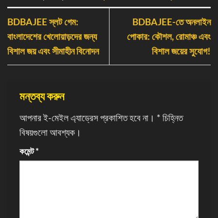
BDBAJEE স্লট গেম:
BDBAJEE-তে অনলাইন
বাংলাদেশের খেলোয়াড়দের জন্য
পোকার: কৌশল, রোমাঞ্চ এবং
বিশাল জয় এবং সীমাহীন বিনোদন
বিশাল জয়ের সুযোগ!
মন্তব্য করুন
আপনার ই-মেইল এ্যাড্রেস প্রকাশিত হবে না।
*
চিহ্নিত
বিষয়গুলো আবশ্যক।
কমেন্ট
*