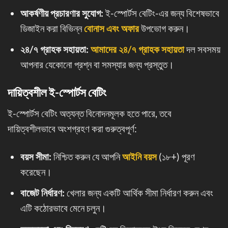
আকর্ষণীয় প্রচারণার সুযোগ:
ই-স্পোর্টস বেটিং-এর জন্য বিশেষভাবে
ডিজাইন করা বিভিন্ন
বোনাস এবং অফার
উপভোগ করুন।
২৪/৭ গ্রাহক সহায়তা:
আমাদের ২৪/৭ গ্রাহক সহায়তা
দল সবসময়
আপনার যেকোনো প্রশ্ন বা সমস্যার জন্য প্রস্তুত।
দায়িত্বশীল ই-স্পোর্টস বেটিং
ই-স্পোর্টস বেটিং অত্যন্ত বিনোদনমূলক হতে পারে, তবে
দায়িত্বশীলভাবে অংশগ্রহণ করা গুরুত্বপূর্ণ:
বয়স সীমা:
নিশ্চিত করুন যে আপনি
আইনি বয়স
(১৮+) পূরণ
করেছেন।
বাজেট নির্ধারণ:
খেলার জন্য একটি আর্থিক সীমা নির্ধারণ করুন এবং
এটি কঠোরভাবে মেনে চলুন।