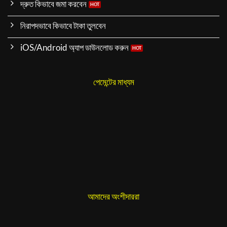
দ্রুত কিভাবে জমা করবেন
নিরাপদভাবে কিভাবে টাকা তুলবেন
iOS/Android অ্যাপ ডাউনলোড করুন
পেমেন্টের মাধ্যম
আমাদের অংশীদাররা