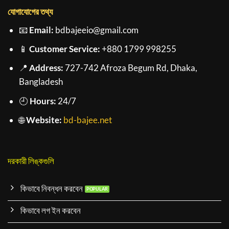
যোগাযোগের তথ্য
📧
Email:
bdbajeeio@gmail.com
📱
Customer Service:
+880 1799 998255
📍
Address:
727-742 Afroza Begum Rd, Dhaka,
Bangladesh
🕘
Hours:
24/7
🌐
Website:
bd-bajee.net
দরকারী লিঙ্কগুলি
কিভাবে নিবন্ধন করবেন
কিভাবে লগ ইন করবেন